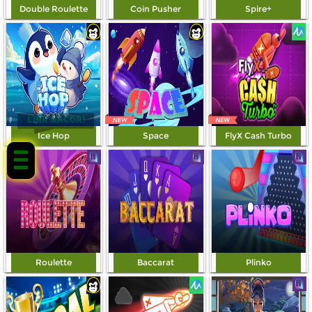
Double Roulette
Coin Pusher
Spire+
LINK GACOR!
LINK GACOR!
Ice Hop
Space
FlyX Cash Turbo
Roulette
Baccarat
Plinko