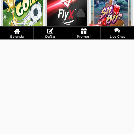
Goal
Fly X
Sicbo
Beranda
Daftar
Promosi
Live Chat
Load More
KOPLO88 > Situs Mudah
Menang Dengan RTP
Tertinggi
Licensed