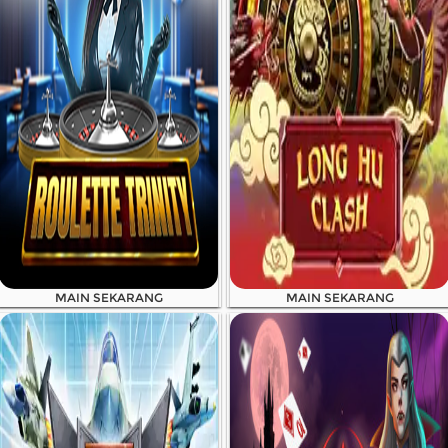
MAIN SEKARANG
MAIN SEKARANG