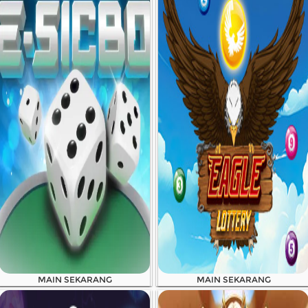
MAIN SEKARANG
MAIN SEKARANG